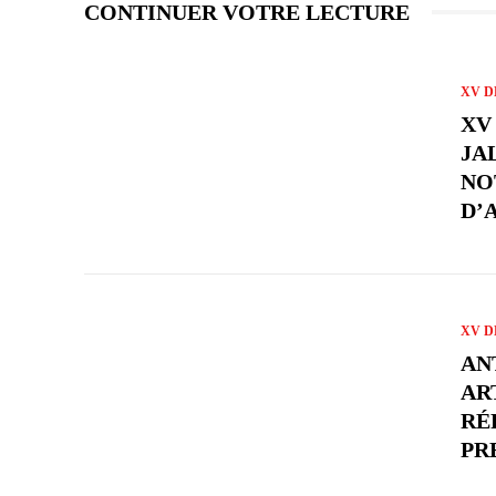
CONTINUER VOTRE LECTURE
XV D
XV
JA
NO
D’
XV D
AN
AR
RÉ
PR