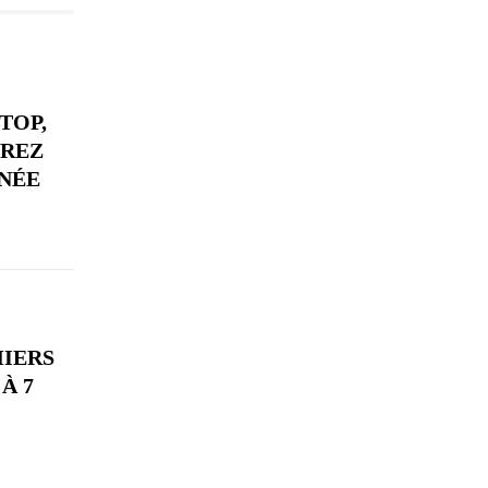
TOP,
VREZ
NÉE
MIERS
À 7