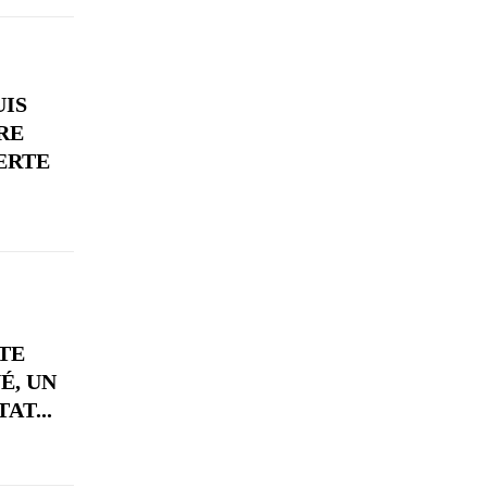
UIS
RE
ERTE
 TE
É, UN
AT...