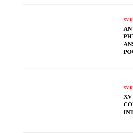
XV D
AN
PH
AN
PO
XV D
XV 
CO
IN