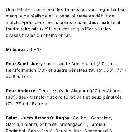
Une défaite cruelle pour les Tarnais qui vont regretter leur
manque de réalisme et la pénalité ratée en début de
match. Après deux petits points pris en deux matchs, il
faudra faire mieux s’ils veulent se qualifier pour les
phases finales du championnat.
Mi temps :
6 – 17
Pour Saint-Juéry :
un essai de Armengaud (70’), une
transformation (70’) et quatre pénalités (9’, 15’ , 58’ , 77’ )
de Boudière.
Pour Andorre :
Deux essais de Alvarado (20’) et Abarca
(33’), deux transformations (21’et 34’) et deux pénalités
(7’et 79’) de Barrera.
Saint – Juéry Arthes Ol Rugby :
Coubes, Canselme,
Garcia, Lorenzi, Schmidt, Armengaud L, Tardieu,
Regimbal, Cabot (cap), Daurele, Itan, Armengaud A,