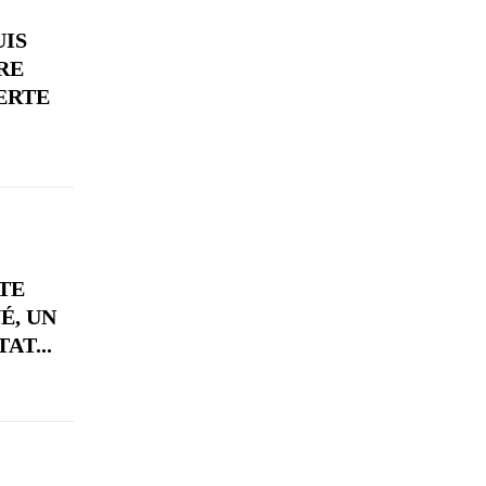
UIS
RE
ERTE
 TE
É, UN
AT...