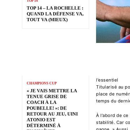
TOP 14
TOP 14 – LA ROCHELLE :
QUAND LA DÉFENSE VA,
TOUT VA (MIEUX)
l’essentiel
CHAMPIONS CUP
Titularisé au p
« JE VAIS METTRE LA
place de numéro
TENUE GRISE DE
temps du derni
COACH À LA
POUBELLE! »: DE
RETOUR AU JEU, UINI
À l’abord de ce 
ATONIO EST
stabilité. Car 
DÉTERMINÉ À
gagne. » Aussi,