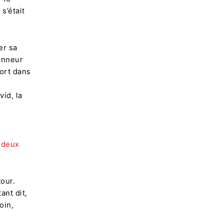
s’était
er sa
lonneur
fort dans
id, la
à deux
our.
ant dit,
oin,