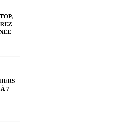
TOP,
VREZ
NÉE
MIERS
À 7