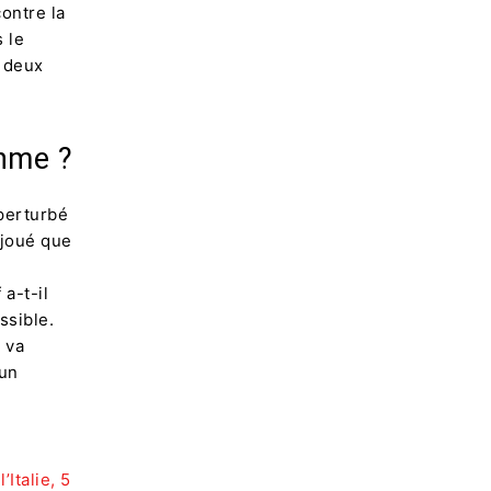
ontre la
 le
s deux
hme ?
 perturbé
 joué que
 a-t-il
ssible.
 va
 un
Italie, 5