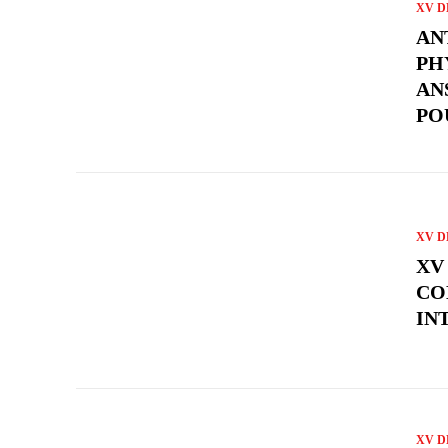
XV D
AN
PH
AN
PO
XV D
XV 
CO
IN
XV D