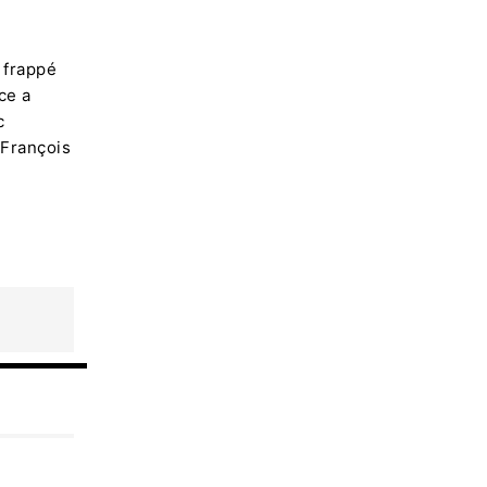
 frappé
ce a
c
 François