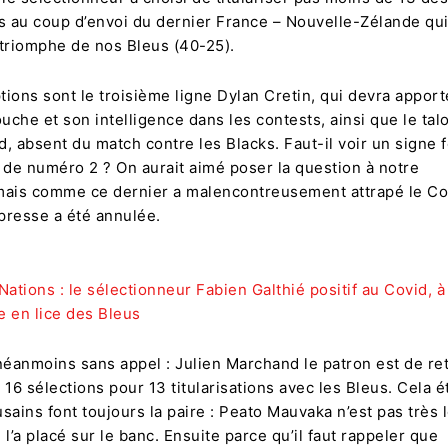
 au coup d’envoi du dernier France – Nouvelle-Zélande qui 
 triomphe de nos Bleus (40-25).
ions sont le troisième ligne Dylan Cretin, qui devra apport
ouche et son intelligence dans les contests, ainsi que le ta
, absent du match contre les Blacks. Faut-il voir un signe 
de numéro 2 ? On aurait aimé poser la question à notre
mais comme ce dernier a malencontreusement attrapé le Cov
presse a été annulée.
Nations : le sélectionneur Fabien Galthié positif au Covid, 
ée en lice des Bleus
néanmoins sans appel : Julien Marchand le patron est de ret
16 sélections pour 13 titularisations avec les Bleus. Cela ét
sains font toujours la paire : Peato Mauvaka n’est pas très l
 l’a placé sur le banc. Ensuite parce qu’il faut rappeler que