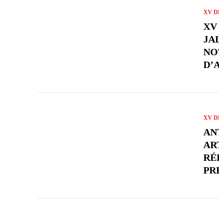
XV D
XV
JA
NO
D’
XV D
AN
AR
RÉ
PR