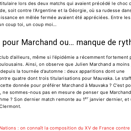
titulaire lors des deux matchs qui avaient précédé le choc c
e, soit contre l’Argentine et la Géorgie, où sa rudesse dans
uissance en mêlée fermée avaient été appréciées. Entre le
un coup toi, un coup moi…
r pour Marchand ou… manque de ryt
 club d’ailleurs, même si l’épidémie a récemment fortement
Toulousains. Ainsi, on observe que Julien Marchand a moins
depuis la tournée d’automne : deux apparitions dont une
contre quatre dont trois titularisations pour Mauvaka. Le staff
 cette donnée pour préférer Marchand à Mauvaka ? C’est po
se, ne sommes-nous pas en mesure de penser que Marchand
er
hme ? Son dernier match remonte au 1
janvier dernier, et
Clermont.
Nations : on connaît la composition du XV de France contre l’