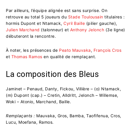
Par ailleurs, l’équipe alignée est sans surprise. On
retrouve au total 5 joueurs du
Stade Toulousain
titulaires :
hormis Dupont et Ntamack,
Cyril Baille
(pilier gauche),
Julien Marchand
(talonneur) et
Anthony Jelonch
(3e ligne)
débuteront la rencontre.
À noter, les présences de
Peato Mauvaka
,
François Cros
et
Thomas Ramos
en qualité de remplaçant.
La composition des Bleus
Jaminet – Penaud, Danty, Fickou, Villière – (o) Ntamack,
(m) Dupont (cap.) – Cretin, Alldritt, Jelonch – Willemse,
Woki – Atonio, Marchand, Baille.
Remplaçants
:
Mauvaka, Gros, Bamba, Taofifenua, Cros,
Lucu, Moefana, Ramos.