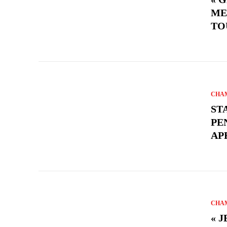
ME
TO
CHAM
ST
PE
AP
CHAM
« 