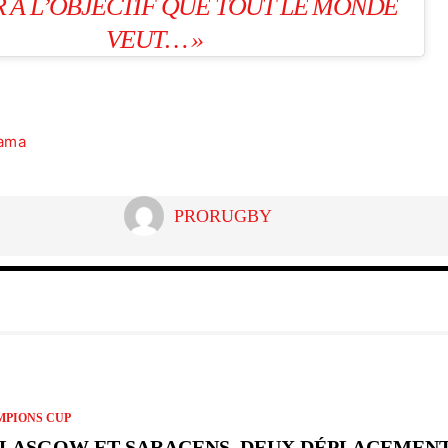
R À L’OBJECTIF QUE TOUT LE MONDE
VEUT… »
ama
PRORUGBY
PIONS CUP
GLASGOW ET SARACENS, DEUX DÉPLACEMENT