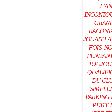
L’A
INCONTOU
GRAND
RACONTA
JOUAIT L
FOIS. N
PENDANT 
TOUJOUR
QUALIFIC
DU CLU
SIMPLE
PARKING 
PETIT.