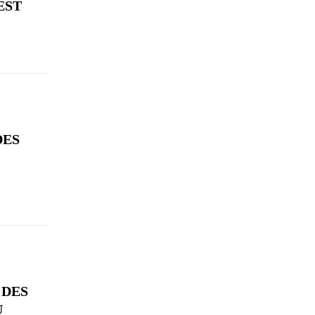
EST
DES
 DES
U