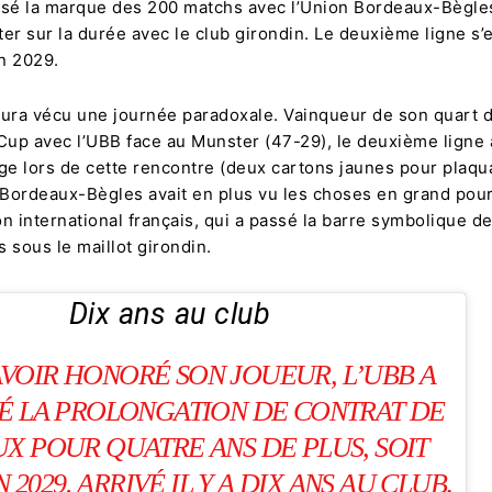
ssé la marque des 200 matchs avec l’Union Bordeaux-Bègles
er sur la durée avec le club girondin. Le deuxième ligne s’
n 2029.
ura vécu une journée paradoxale. Vainqueur de son quart d
up avec l’UBB face au Munster (47-29), le deuxième ligne
ge lors de cette rencontre (deux cartons jaunes pour plaq
 Bordeaux-Bègles avait en plus vu les choses en grand pou
 international français, qui a passé la barre symbolique d
 sous le maillot girondin.
Dix ans au club
AVOIR HONORÉ SON JOUEUR, L’UBB A
 LA PROLONGATION DE CONTRAT DE
X POUR QUATRE ANS DE PLUS, SOIT
 2029. ARRIVÉ IL Y A DIX ANS AU CLUB,