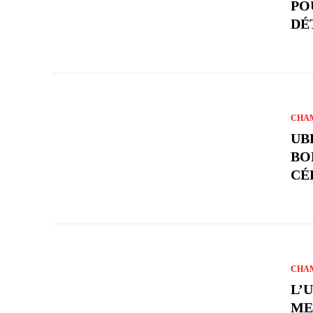
PO
DÉ
CHAM
UB
BO
CÉ
CHAM
L’
ME