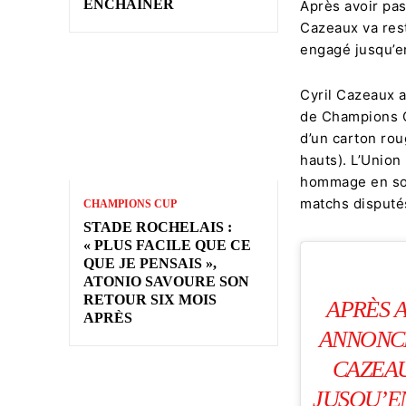
ENCHAÎNER
Après avoir pa
Cazeaux va rest
engagé jusqu’e
Cyril Cazeaux a
de Champions C
d’un carton rou
hauts). L’Union
hommage en son
matchs disputés
CHAMPIONS CUP
STADE ROCHELAIS :
« PLUS FACILE QUE CE
QUE JE PENSAIS »,
ATONIO SAVOURE SON
RETOUR SIX MOIS
APRÈS 
APRÈS
ANNONCÉ
CAZEAU
JUSQU’EN