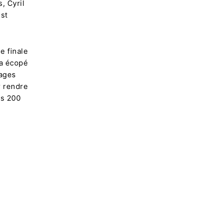
, Cyril
est
e finale
 a écopé
uages
r rendre
es 200