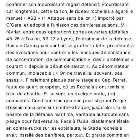
confirmer son étourdissant regain défensif. Étourdissant
car longtemps, cette saison, le rideau rochelais a égaré le
manuel « ASB » (« Attaque sans ballon ») importé par
O’Gara, et adopté à l’unisson ces dernières saisons. Mi-
février, entre deux opérations portes ouvertes (défaites
45-26 à Toulon, 53-17 à Lyon), l’entraîneur de la défense
Romain Carmignani confiait se gratter la tête, procédant à
des évolutions pour contrer « les manques de constance,
de concentration, de communication », des « problèmes »
courant « depuis le début de saison ». Au dénominateur
commun, implacable : « On ne travaille, souvent, pas
assez ». Finalement plaqué par le stage au Cap-Ferret,
faute de quart européen, où les Rochelais ont remis le
bleu de chauffe. Et se sont, en quelque sorte, (re)
connectés. Condition sine qua non pour stopper l’orgie
d’essais encaissés sur contre-attaque, jusqu’alors faille
béante de la défense maritime, véritable autoroute sans
péage pour l’adversaire. Face à l’UBB, diablement létale
en contre-rucks sur les extérieurs, le Stade rochelais
avait installé des barrières, partout. Et gratté comme en