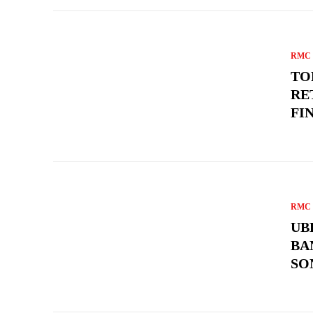
RMC 
TO
RE
FI
RMC 
UB
BA
SO