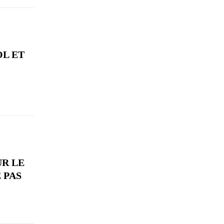
OL ET
UR LE
 PAS