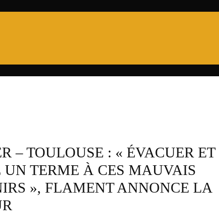
PRO D2
6 NATIONS
XV DE FRANCE
CHA
R – TOULOUSE : « ÉVACUER ET
 UN TERME À CES MAUVAIS
IRS », FLAMENT ANNONCE LA
UR