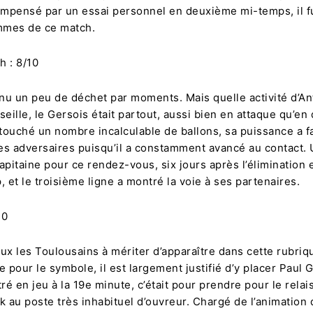
ompensé par un essai personnel en deuxième mi-temps, il fu
mmes de ce match.
h : 8/10
nnu un peu de déchet par moments. Mais quelle activité d’A
seille, le Gersois était partout, aussi bien en attaque qu’en
 a touché un nombre incalculable de ballons, sa puissance a f
es adversaires puisqu’il a constamment avancé au contact.
apitaine pour ce rendez-vous, six jours après l’élimination 
et le troisième ligne a montré la voie à ses partenaires.
10
ux les Toulousains à mériter d’apparaître dans cette rubriq
e pour le symbole, il est largement justifié d’y placer Paul 
tré en jeu à la 19e minute, c’était pour prendre pour le relai
au poste très inhabituel d’ouvreur. Chargé de l’animation 