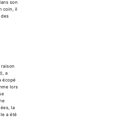
 dans son
 coin, il
i des
 raison
), a
 a écopé
mme lors
se
une
ées, la
le a été