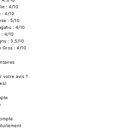
ie : 4/10
 : 4/10
ese : 5/10
agahu : 4/10
 : 4/10
ny : 3,5/10
e Gros : 4/10
ntaires
 votre avis ?
es)
mpte
e
compte
atuitement