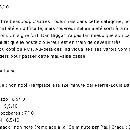
 3/10
ettre beaucoup d’autres Toulonnais dans cette catégorie, 
nt été en difficulté, mais l’ouvreur italien a été sorti à la 
oni. Un signe fort. Dan Biggar n’a pas fait mieux que son pa
allait que le poste d’ouvreur est en train de devenir très
u côté du RCT. Au-delà des individualités, les Varois vont 
aders pour passer cette mauvaise passe.
oulouse
e : non noté (remplacé à la 12e minute par Pierre-Louis Bar
zzo : 6,5/10
 : 5,5/10
ocobares : 7/10
l : 6,5/10
ack : non noté (remplacé à la 19e minute par Paul Graou : 