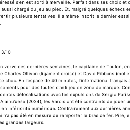
téressé s’en est sorti à merveille. Parfait dans ses choix et
ut aussi chargé du jeu au pied. Et, malgré quelques échecs en
vertir plusieurs tentatives. Il a même inscrit le dernier essa
u.
: 3/10
n verve ces dernières semaines, le capitaine de Toulon, en
 Charles Ollivon (ligament croisé) et David Ribbans (mollet
ce choc. En l’espace de 40 minutes, l’international français
ssements pour des fautes d’anti jeu en zone de marque. Co
dentes délocalisations avec les expulsions de Sergio Paris
 Alainu’uese (2024), les Varois ont été contraints de jouer 
 en infériorité numérique. Contrairement aux dernières ann
 n’a pas été en mesure de remporter le bras de fer. Pire, el
les grandes largeurs.