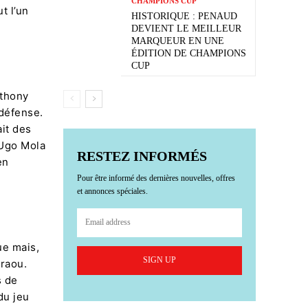
CHAMPIONS CUP
t l’un
HISTORIQUE : PENAUD
DEVIENT LE MEILLEUR
MARQUEUR EN UNE
ÉDITION DE CHAMPIONS
CUP
nthony
 défense.
ait des
 Ugo Mola
RESTEZ INFORMÉS
en
Pour être informé des dernières nouvelles, offres
et annonces spéciales.
ue mais,
SIGN UP
Graou.
s de
du jeu