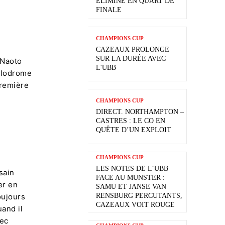
ÉLIMINÉ EN QUART DE
FINALE
CHAMPIONS CUP
CAZEAUX PROLONGE
SUR LA DURÉE AVEC
 Naoto
L'UBB
Vélodrome
première
CHAMPIONS CUP
DIRECT. NORTHAMPTON –
CASTRES : LE CO EN
QUÊTE D’UN EXPLOIT
CHAMPIONS CUP
LES NOTES DE L’UBB
sain
FACE AU MUNSTER :
er en
SAMU ET JANSE VAN
RENSBURG PERCUTANTS,
oujours
CAZEAUX VOIT ROUGE
uand il
vec