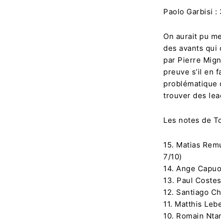
Paolo Garbisi :
On aurait pu m
des avants qui o
par Pierre Mign
preuve s’il en f
problématique d
trouver des le
Les notes de T
15. Matias Remu
7/10)
14. Ange Capuo
13. Paul Costes
12. Santiago Ch
11. Matthis Lebe
10. Romain Ntam