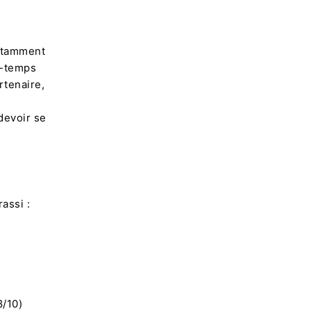
notamment
mi-temps
rtenaire,
devoir se
assi :
8/10)