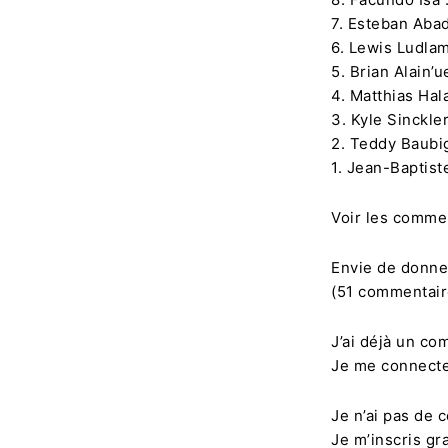
7. Esteban Abad
6. Lewis Ludlam
5. Brian Alain’u
4. Matthias Hal
3. Kyle Sinckler
2. Teddy Baubig
1. Jean-Baptist
Voir les comme
Envie de donner
(51 commentair
J’ai déjà un co
Je me connect
Je n’ai pas de 
Je m’inscris gr