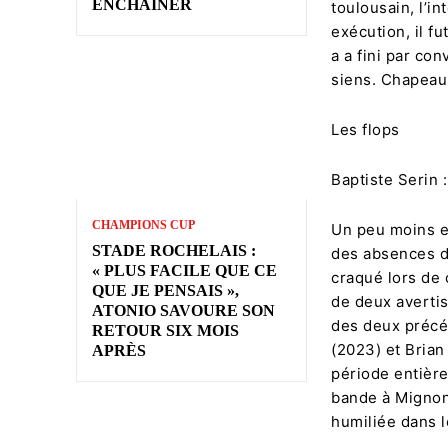
ENCHAÎNER
toulousain, l’in
exécution, il f
a a fini par con
siens. Chapea
Les flops
Baptiste Serin 
CHAMPIONS CUP
Un peu moins e
STADE ROCHELAIS :
des absences de
« PLUS FACILE QUE CE
craqué lors de 
QUE JE PENSAIS »,
de deux averti
ATONIO SAVOURE SON
des deux précé
RETOUR SIX MOIS
(2023) et Brian
APRÈS
période entière
bande à Mignoni
humiliée dans 