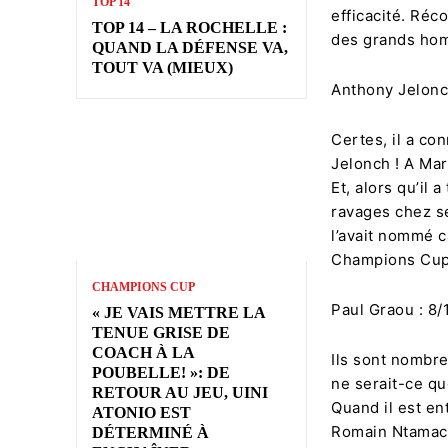
TOP 14
efficacité. Réc
TOP 14 – LA ROCHELLE :
des grands ho
QUAND LA DÉFENSE VA,
TOUT VA (MIEUX)
Anthony Jelonc
Certes, il a co
Jelonch ! A Mar
Et, alors qu’il
ravages chez s
l’avait nommé c
Champions Cup, 
CHAMPIONS CUP
Paul Graou : 8/
« JE VAIS METTRE LA
TENUE GRISE DE
COACH À LA
Ils sont nombre
POUBELLE! »: DE
ne serait-ce qu
RETOUR AU JEU, UINI
Quand il est en
ATONIO EST
Romain Ntamack 
DÉTERMINÉ À