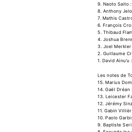
9. Naoto Saito :
8. Anthony Jelo
7. Mathis Castro
6. François Cro
5. Thibaud Flam
4. Joshua Brenn
3. Joel Merkler 
2. Guillaume Cr
1. David Ainu’u 
Les notes de T
15. Marius Dom
14. Gaël Dréan 
13. Leicester F
12. Jérémy Sinz
11. Gabin Villièr
10. Paolo Garbi
9. Baptiste Seri
8. Facundo Isa 