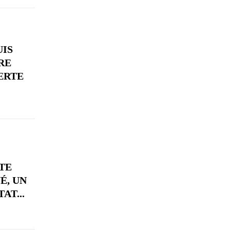
UIS
RE
ERTE
 TE
É, UN
AT...