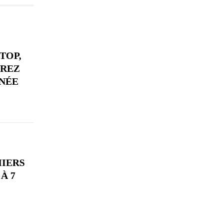
TOP,
VREZ
NÉE
MIERS
À 7