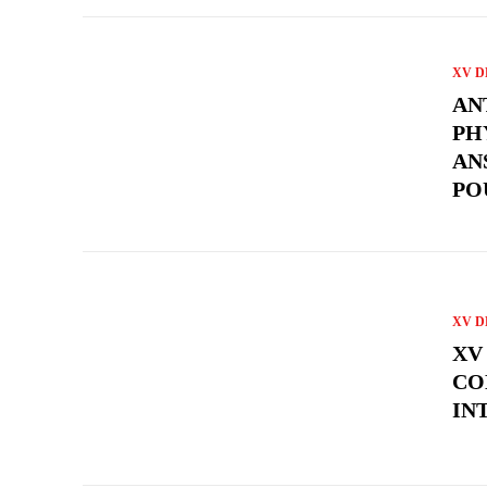
XV D
AN
PH
AN
PO
XV D
XV 
CO
IN