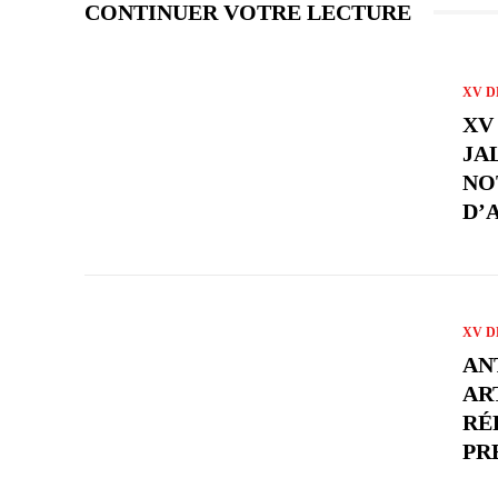
CONTINUER VOTRE LECTURE
XV D
XV
JA
NO
D’
XV D
AN
AR
RÉ
PR